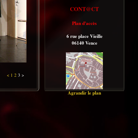
CONT@CT
Plan d'accès
6 rue place Vieille
06140 Vence
<
1
2
3 >
Agrandir le plan