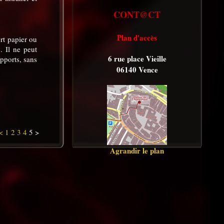
CONT@CT
Plan d'accès
rt papier ou
. Il ne peut
6 rue place Vieille
pports, sans
06140 Vence
<
1
2
3
4
5 >
Agrandir le plan