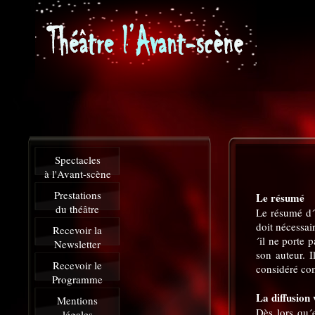
Spectacles
à l'Avant-scène
Prestations
Le résumé
du théâtre
Le résumé d´u
doit nécessai
Recevoir la
´il ne porte 
Newsletter
son auteur. I
Recevoir le
considéré co
Programme
La diffusion 
Mentions
Dès lors qu´e
légales