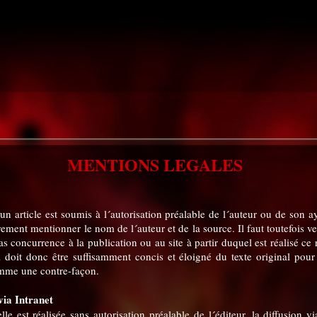
MENTIONS LEGALES
n article est soumis à l´autorisation préalable de l´auteur ou de son aya
rement mentionner le nom de l´auteur et de la source. Il faut toutefois ve
pas concurrence à la publication ou au site à partir duquel est réalisé ce
l doit donc être suffisamment concis et éloigné du texte original pour
mme une contre-façon.
via Intranet
lle est réalisée sans autorisation préalable de l´éditeur, la diffusion vi