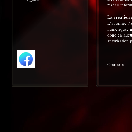
réseau inform
La création 
L´abonné, l´a
numérique, n´
donc en aucun
autorisation 
©m(oo)n