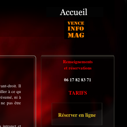
Renseignements
et réservations
06 17 82 83 71
nt-droit. Il
iller à ce qu
TARIFS
 résumé, ni à
 ne pas être
Réserver en ligne
a intranet et